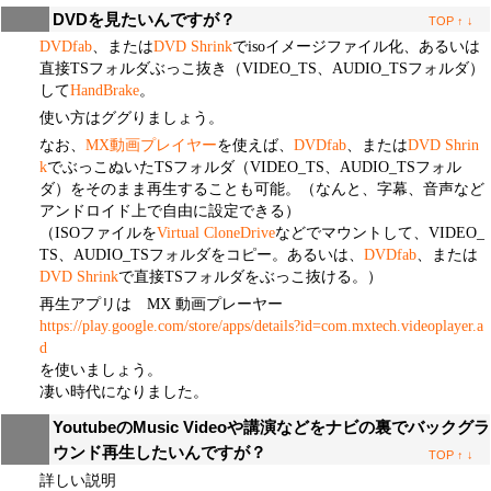
DVDを見たいんですが？
TOP
↑
↓
DVDfab
、または
DVD Shrink
でisoイメージファイル化、あるいは
直接TSフォルダぶっこ抜き（VIDEO_TS、AUDIO_TSフォルダ）
して
HandBrake
。
使い方はググりましょう。
なお、
MX動画プレイヤー
を使えば、
DVDfab
、または
DVD Shrin
k
でぶっこぬいたTSフォルダ（VIDEO_TS、AUDIO_TSフォル
ダ）をそのまま再生することも可能。（なんと、字幕、音声など
アンドロイド上で自由に設定できる）
（ISOファイルを
Virtual CloneDrive
などでマウントして、VIDEO_
TS、AUDIO_TSフォルダをコピー。あるいは、
DVDfab
、または
DVD Shrink
で直接TSフォルダをぶっこ抜ける。）
再生アプリは MX 動画プレーヤー
https://play.google.com/store/apps/details?id=com.mxtech.videoplayer.a
d
を使いましょう。
凄い時代になりました。
YoutubeのMusic Videoや講演などをナビの裏でバックグラ
ウンド再生したいんですが？
TOP
↑
↓
詳しい説明