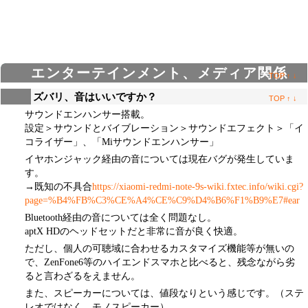
エンターテインメント、メディア関係
TOP
↑
↓
ズバリ、音はいいですか？
TOP
↑
↓
サウンドエンハンサー搭載。
設定＞サウンドとバイブレーション＞サウンドエフェクト＞「イ
コライザー」、「Miサウンドエンハンサー」
イヤホンジャック経由の音については現在バグが発生していま
す。
→既知の不具合
https://xiaomi-redmi-note-9s-wiki.fxtec.info/wiki.cgi?
page=%B4%FB%C3%CE%A4%CE%C9%D4%B6%F1%B9%E7#ear
Bluetooth経由の音については全く問題なし。
aptX HDのヘッドセットだと非常に音が良く快適。
ただし、個人の可聴域に合わせるカスタマイズ機能等が無いの
で、ZenFone6等のハイエンドスマホと比べると、残念ながら劣
ると言わざるをえません。
また、スピーカーについては、値段なりという感じです。（ステ
レオではなく、モノスピーカー）