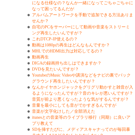
になる仕様なの？なんか一緒になってごちゃごちゃに
なって困ってるんだが
アルバムアートワークを手動で追加できる方法ありま
せんか？
自宅のPCをサーバーにして動画や音楽をストリーミ
ング再生したいんですが？
これDTCP-IP使えるの？
動画は1080pの再生はどんなもんですか？
MHLでのHDMI出力は対応してるの？
動画再生
DIGAの録画持ち出しはできますか？
DVDを見たいんですが？
YoutubeのMusic Videoや講演などをナビの裏でバック
グラウンド再生したいんですが？
なんかイヤホンジャックをグリグリ動かすと雑音が入
るようになったんですが？音のキレが悪いんですが？
音質が前より悪くなったような気がするんですが？
音量を最小にしても音がでかすぎるんですが
音楽が文字化けした／全部消えた
itunesとの音楽等のライブラリ移行（同期）に良いア
プリ教えて
SDを挿すたびに、メディアスキャナってのが毎回暴