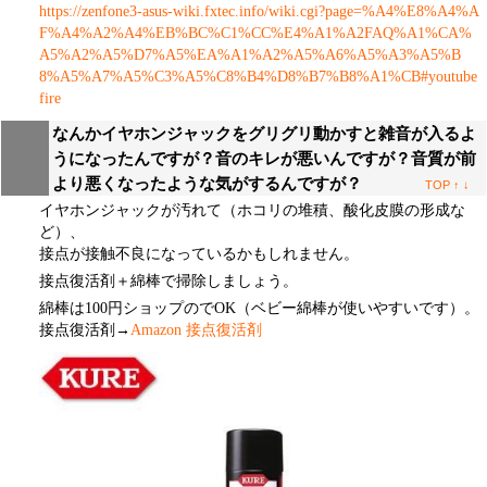
https://zenfone3-asus-wiki.fxtec.info/wiki.cgi?page=%A4%E8%A4%A
F%A4%A2%A4%EB%BC%C1%CC%E4%A1%A2FAQ%A1%CA%
A5%A2%A5%D7%A5%EA%A1%A2%A5%A6%A5%A3%A5%B
8%A5%A7%A5%C3%A5%C8%B4%D8%B7%B8%A1%CB#youtube
fire
なんかイヤホンジャックをグリグリ動かすと雑音が入るよ
うになったんですが？音のキレが悪いんですが？音質が前
より悪くなったような気がするんですが？
TOP
↑
↓
イヤホンジャックが汚れて（ホコリの堆積、酸化皮膜の形成な
ど）、
接点が接触不良になっているかもしれません。
接点復活剤＋綿棒で掃除しましょう。
綿棒は100円ショップのでOK（ベビー綿棒が使いやすいです）。
接点復活剤→
Amazon 接点復活剤