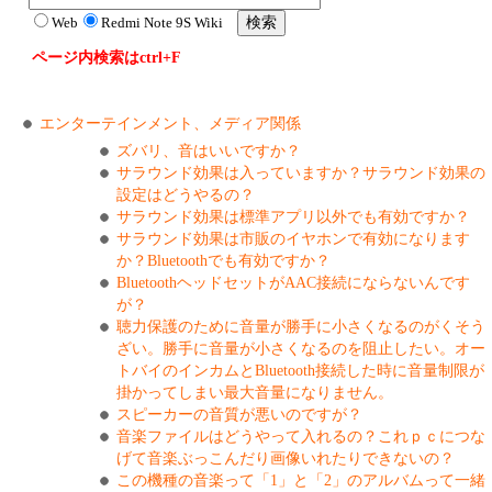
Web
Redmi Note 9S Wiki
ページ内検索はctrl+F
エンターテインメント、メディア関係
ズバリ、音はいいですか？
サラウンド効果は入っていますか？サラウンド効果の
設定はどうやるの？
サラウンド効果は標準アプリ以外でも有効ですか？
サラウンド効果は市販のイヤホンで有効になります
か？Bluetoothでも有効ですか？
BluetoothヘッドセットがAAC接続にならないんです
が？
聴力保護のために音量が勝手に小さくなるのがくそう
ざい。勝手に音量が小さくなるのを阻止したい。オー
トバイのインカムとBluetooth接続した時に音量制限が
掛かってしまい最大音量になりません。
スピーカーの音質が悪いのですが？
音楽ファイルはどうやって入れるの？これｐｃにつな
げて音楽ぶっこんだり画像いれたりできないの？
この機種の音楽って「1」と「2」のアルバムって一緒