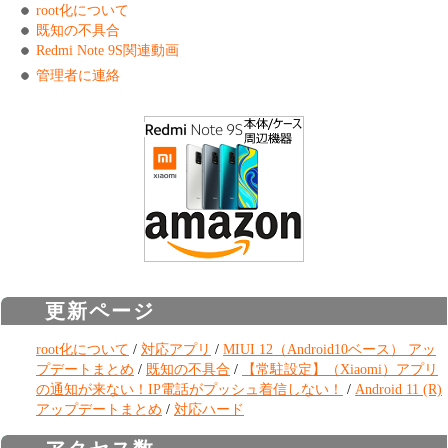
root化について
既知の不具合
Redmi Note 9S関連動画
管理者に連絡
更新ページ
root化について
/
対応アプリ
/
MIUI 12（Android10ベース） アッ
プデートまとめ
/
既知の不具合
/
【常駐設定】（Xiaomi）アプリ
の通知が来ない！IP電話がプッシュ着信しない！
/
Android 11 (R)
アップデートまとめ
/
対応ハード