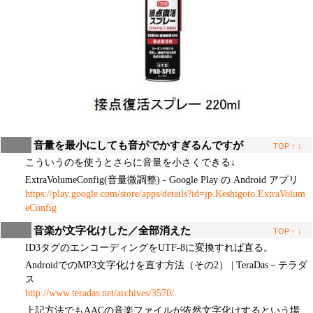
音量を最小にしても音がでかすぎるんですが
TOP
↑
↓
こういうのを使うとさらに音量を小さくできる↓
ExtraVolumeConfig(音量微調整) - Google Play の Android アプリ
https://play.google.com/store/apps/details?id=jp.Keshigoto.ExtraVolum
eConfig
音楽が文字化けした／全部消えた
TOP
↑
↓
ID3タグのエンコーディングをUTF-8に変換すれば直る。
AndroidでのMP3文字化けを直す方法（その2） | TeraDas－テラダ
ス
http://www.teradas.net/archives/3570/
上記方法でもAACの音楽ファイルが依然文字化けするという場