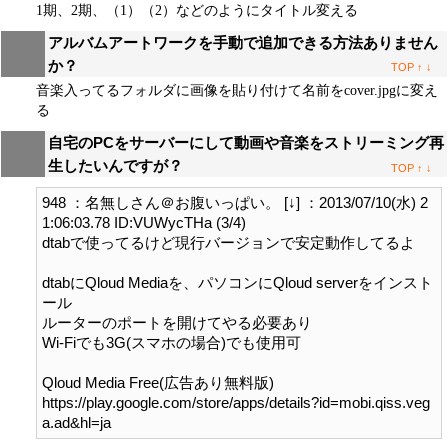
1期、2期、（1）（2）などのようにタイトル変える
アルバムアートワークを手動で追加できる方法ありません
か？
TOP
↑
↓
音楽入ってるフォルダに画像を貼り付けて名前をcover.jpgに変え
る
自宅のPCをサーバーにして動画や音楽をストリーミング再
生したいんですが？
TOP
↑
↓
948 ：名無しさん＠お腹いっぱい。 [↓] ：2013/07/10(水) 2
1:06:03.78 ID:VUWycTHa (3/4)

dtabで使ってるけど現行バージョンで安定動作してるよ

dtabにQloud Mediaを、パソコンにQloud serverをインスト
ール

ルーターのポートを開けてやる必要あり

Wi-Fiでも3G(スマホの場合)でも使用可

Qloud Media Free(広告あり無料版)

https://play.google.com/store/apps/details?id=mobi.qiss.veg