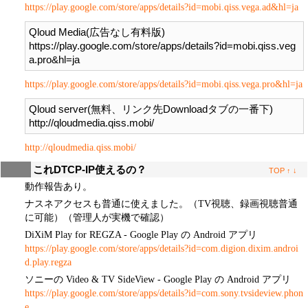
https://play.google.com/store/apps/details?id=mobi.qiss.vega.ad&hl=ja
Qloud Media(広告なし有料版)

https://play.google.com/store/apps/details?id=mobi.qiss.veg
https://play.google.com/store/apps/details?id=mobi.qiss.vega.pro&hl=ja
Qloud server(無料、リンク先Downloadタブの一番下)

http://qloudmedia.qiss.mobi/
これDTCP-IP使えるの？
TOP
↑
↓
動作報告あり。
ナスネアクセスも普通に使えました。（TV視聴、録画視聴普通
に可能）（管理人が実機で確認）
DiXiM Play for REGZA - Google Play の Android アプリ
https://play.google.com/store/apps/details?id=com.digion.dixim.androi
d.play.regza
ソニーの Video & TV SideView - Google Play の Android アプリ
https://play.google.com/store/apps/details?id=com.sony.tvsideview.phon
e