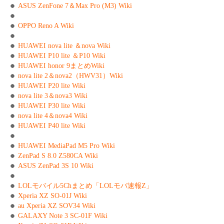
ASUS ZenFone 7＆Max Pro (M3) Wiki
OPPO Reno A Wiki
HUAWEI nova lite ＆nova Wiki
HUAWEI P10 lite ＆P10 Wiki
HUAWEI honor 9まとめWiki
nova lite 2＆nova2（HWV31）Wiki
HUAWEI P20 lite Wiki
nova lite 3＆nova3 Wiki
HUAWEI P30 lite Wiki
nova lite 4＆nova4 Wiki
HUAWEI P40 lite Wiki
HUAWEI MediaPad M5 Pro Wiki
ZenPad S 8.0 Z580CA Wiki
ASUS ZenPad 3S 10 Wiki
LOLモバイル5Chまとめ「LOLモバ速報Z」
Xperia XZ SO-01J Wiki
au Xperia XZ SOV34 Wiki
GALAXY Note 3 SC-01F Wiki