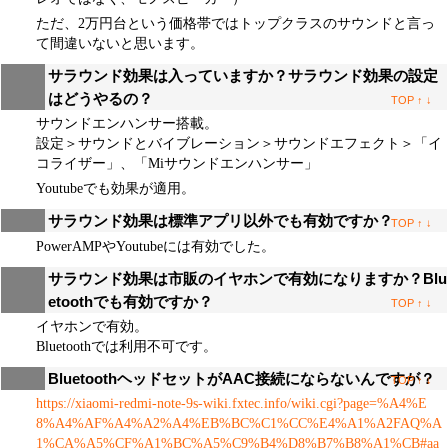
ただ、2万円台という価格帯ではトップクラスのサウンドと言っ
て間違いないと思います。
サラウンド効果は入っていますか？サラウンド効果の設定
はどうやるの？
TOP
↑
↓
サウンドエンハンサー搭載。
設定＞サウンドとバイブレーション＞サウンドエフェクト＞「イ
コライザー」、「Miサウンドエンハンサー」
Youtubeでも効果が適用。
サラウンド効果は標準アプリ以外でも有効ですか？
TOP
↑
↓
PowerAMPやYoutubeには有効でした。
サラウンド効果は市販のイヤホンで有効になりますか？Blu
etoothでも有効ですか？
TOP
↑
↓
イヤホンで有効。
Bluetoothでは利用不可です。
BluetoothヘッドセットがAAC接続にならないんですが？
TOP
↑
↓
https://xiaomi-redmi-note-9s-wiki.fxtec.info/wiki.cgi?page=%A4%E
8%A4%AF%A4%A2%A4%EB%BC%C1%CC%E4%A1%A2FAQ%A
1%CA%A5%CF%A1%BC%A5%C9%B4%D8%B7%B8%A1%CB#aa