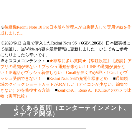
※
後継機Redmi Note 10 Pro日本版を管理人が自腹購入して専用Wikiを作
成しました。
※2020/6/12 自腹で購入したRedmi Note 9S（6GB/128GB）日本版実機に
て検証し、当Wikiの内容を最新情報に更新しました！少しでもご参考
になりましたら幸いです。
※オススメコンテンツ： ■
★非常に多い質問★【常駐設定】【必読】ア
プリの通知が来ない！プッシュ通知が来ない！LINEの通知が届かな
い！IP電話がプッシュ着信しない！Gmailが届くのが遅い！Gmailがプ
ッシュ受信できない！
■
Redmi Note 9Sの充電仕様まとめ
■
通知領
域のクイックショートカットがおかしい（アイコンが少ない、編集で
きない）のを修復する方法
■
ZenFone6、Reno A、P30liteとのカメラ比
較（実写比較）
よくある質問（エンターテインメント、
メディア関係）