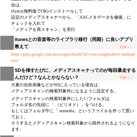
合は、
iSyncr(無料版でOK)インストールして
設定のメディアスキャナーから、「AACメタデータを修復」に
チェックを入れて
「メディアを再スキャン」を実行
itunesとの音楽等のライブラリ移行（同期）に良いアプリ
教えて
TOP
↑
↓
https://play.google.com/store/apps/details?id=com.songbirdnest.mediapl
ayer
SDを挿すたびに、メディアスキャナってのが毎回暴走する
んだけど？なんとかならない？
TOP
↑
↓
大量の自炊画像などがSDに入っている場合は、
メディアスキャンの検索対象外になるように設定する。
メディアスキャンの検索対象外にしたいフォルダは
フォルダ名の先頭に「.（ピリオド）」をつける。
もしくはフォルダ中に「.nomedia」というファイルを作って置い
ておく。
そうするとメディアスキャン検索対象から除外されるようになり
ます。