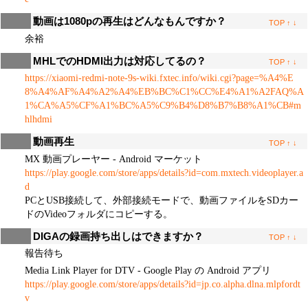
動画は1080pの再生はどんなもんですか？
TOP
↑
↓
余裕
MHLでのHDMI出力は対応してるの？
TOP
↑
↓
https://xiaomi-redmi-note-9s-wiki.fxtec.info/wiki.cgi?page=%A4%E
8%A4%AF%A4%A2%A4%EB%BC%C1%CC%E4%A1%A2FAQ%A
1%CA%A5%CF%A1%BC%A5%C9%B4%D8%B7%B8%A1%CB#m
hlhdmi
動画再生
TOP
↑
↓
MX 動画プレーヤー - Android マーケット
https://play.google.com/store/apps/details?id=com.mxtech.videoplayer.a
d
PCとUSB接続して、外部接続モードで、動画ファイルをSDカー
ドのVideoフォルダにコピーする。
DIGAの録画持ち出しはできますか？
TOP
↑
↓
報告待ち
Media Link Player for DTV - Google Play の Android アプリ
https://play.google.com/store/apps/details?id=jp.co.alpha.dlna.mlpfordt
v