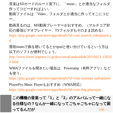
音楽はSDカードのルート直下に、「music」とか適当なフォルダ
作ってコピーすればよい。
動画ファイルは「Video」フォルダとか適当に作ってそこにコピ
ー。
動画見るのは、MX動画プレーヤーがおすすめ。（マルチコア対
応の最強ビデオプレイヤー、TSフォルダもそのまま読める）
https://play.google.com/store/apps/details?id=com.mxtech.videoplayer.a
d
普段itunesで曲を聴いてるとかipodと使い分けているという方は
以下のソフトが便利でしょう。
http://www.forest.impress.co.jp/docs/serial/androidlab/20110413_43924
4.html
WMAファイルを聞きたい場合は、Poweramp（有料アプリ）など
を使う。
https://play.google.com/store/apps/details?id=com.maxmpz.audioplayer
PlayerPro Music Playerもおすすめ（WMA対応）
https://play.google.com/store/apps/details?id=com.tbig.playerpro
この機種の音楽って「1」と「2」のアルバムって一緒にな
る仕様なの？なんか一緒になってごちゃごちゃになって困
ってるんだが
TOP
↑
↓